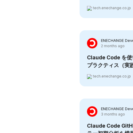
tech.enechange.co.jp
ENECHANGE Deve
2 months ago
Claude Code
プラクティス（実
tech.enechange.co.jp
ENECHANGE Deve
3 months ago
Claude Code Gi