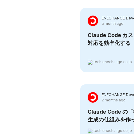
ENECHANGE Deve
a month ago
Claude Code
対応を効率化する
tech.enechange.co.jp
ENECHANGE Deve
2 months ago
Claude Code 
生成の仕組みを作
tech.enechange.co.jp