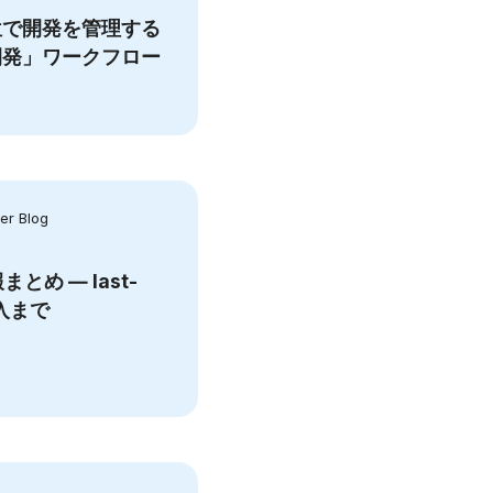
位で開発を管理する
開発」ワークフロー
r Blog
まとめ ― last-
導入まで