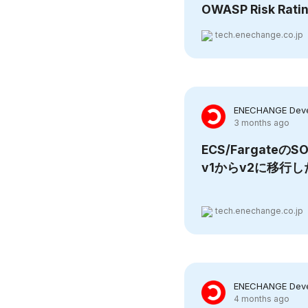
OWASP Risk R
tech.enechange.co.jp
ENECHANGE Deve
3 months ago
ECS/FargateのSOC
v1からv2に移行
tech.enechange.co.jp
ENECHANGE Deve
4 months ago