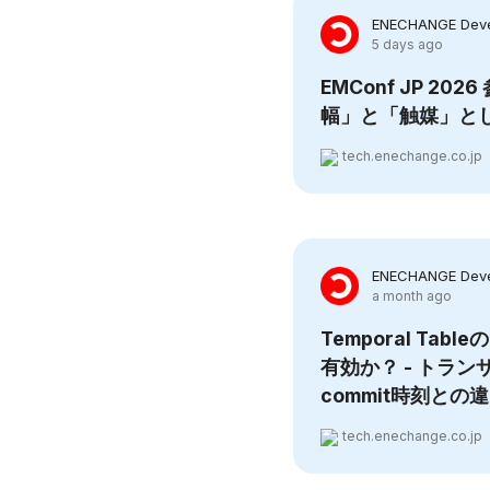
ENECHANGE Deve
5 days ago
EMConf JP 20
幅」と「触媒」とし
tech.enechange.co.jp
ENECHANGE Deve
a month ago
Temporal Ta
有効か？ - トラ
commit時刻との
tech.enechange.co.jp