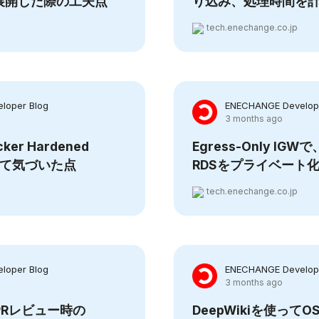
展開した際の工夫点
り込み、処理時間を
tech.enechange.co.jp
loper Blog
ENECHANGE Develope
3 months ago
r Hardened
Egress-Only I
して気づいた点
RDSをプライベート
tech.enechange.co.jp
loper Blog
ENECHANGE Develope
3 months ago
otでPRレビュー時の
DeepWikiを使って