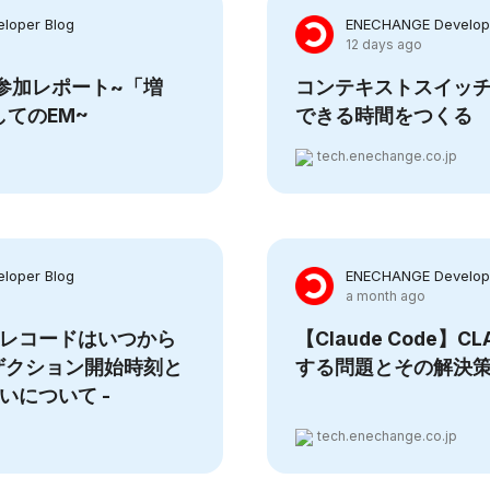
loper Blog
ENECHANGE Develope
12 days ago
26 参加レポート~「増
コンテキストスイッ
てのEM~
できる時間をつくる
tech.enechange.co.jp
loper Blog
ENECHANGE Develope
a month ago
bleのレコードはいつから
【Claude Code】C
ンザクション開始時刻と
する問題とその解決
違いについて -
tech.enechange.co.jp