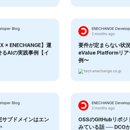
loper Blog
ENECHANGE Develope
2 months ago
erX × ENECHANGE】運
要件が定まらない状況
るAIの実践事例【イ
eValue Platfor
例〜
tech.enechange.co.jp
loper Blog
ENECHANGE Develope
2 months ago
補完サブドメインはエン
OSSのGitHubリ
か
みている話 ── DCOか