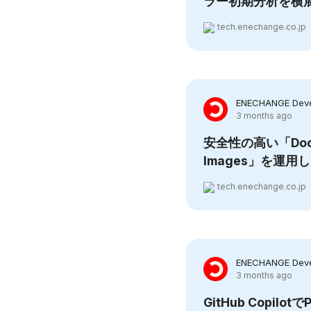
ラー初期分析を横
tech.enechange.co.jp
ENECHANGE Deve
3 months ago
安全性の高い「Docke
Images」を運用
tech.enechange.co.jp
ENECHANGE Deve
3 months ago
GitHub Copil