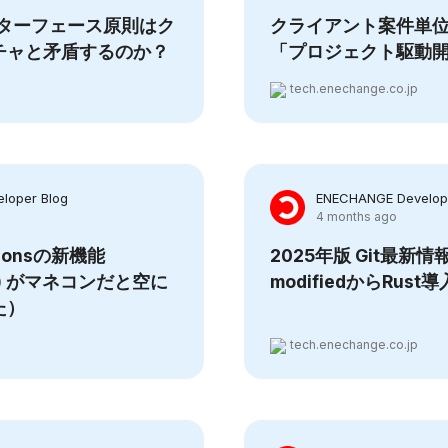
ンターフェース原則はク
クライアント案件単
チャと矛盾するのか？
「プロジェクト駆動
tech.enechange.co.jp
loper Blog
ENECHANGE Develope
4 months ago
ctionsの新機能
2025年版 Git最新情報
ng() がマネコンだと空に
modifiedからRust
た）
tech.enechange.co.jp