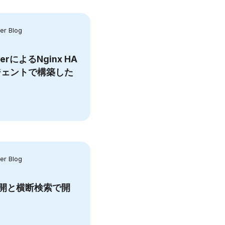
r Blog
kerによるNginx HA
ジェントで構築した
r Blog
平展開と横断検索で開