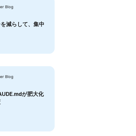
r Blog
チを減らして、集中
r Blog
LAUDE.mdが肥大化
策