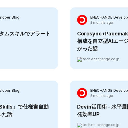
loper Blog
ENECHANGE Develope
2 months ago
 カスタムスキルでアラート
Corosync+Pacema
構成を自立型AIエー
かった話
tech.enechange.co.jp
loper Blog
ENECHANGE Develope
2 months ago
の「Skills」で仕様書自動
Devin活用術 - 水
った話
発効率UP
tech.enechange.co.jp