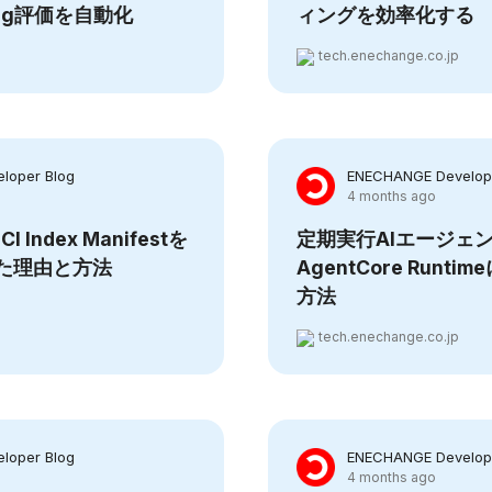
ating評価を自動化
ィングを効率化する
tech.enechange.co.jp
loper Blog
ENECHANGE Develope
4 months ago
I Index Manifestを
定期実行AIエージェン
した理由と方法
AgentCore Runt
方法
tech.enechange.co.jp
loper Blog
ENECHANGE Develope
4 months ago