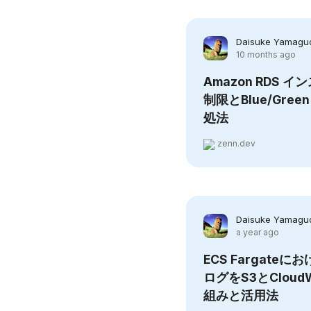
Daisuke Yamagu
10 months ago
Amazon RDS 
制限とBlue/Green
処法
zenn.dev
Daisuke Yamagu
a year ago
ECS Fargateにお
ログをS3とCloud
組みと活用法