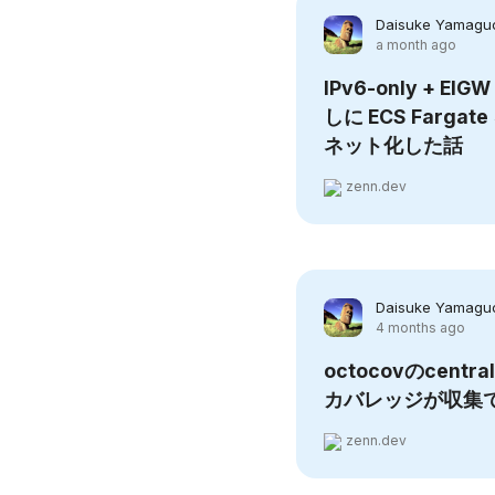
Daisuke Yamagu
a month ago
IPv6-only + EIG
しに ECS Farg
ネット化した話
zenn.dev
Daisuke Yamagu
4 months ago
octocovのcentr
カバレッジが収集
zenn.dev