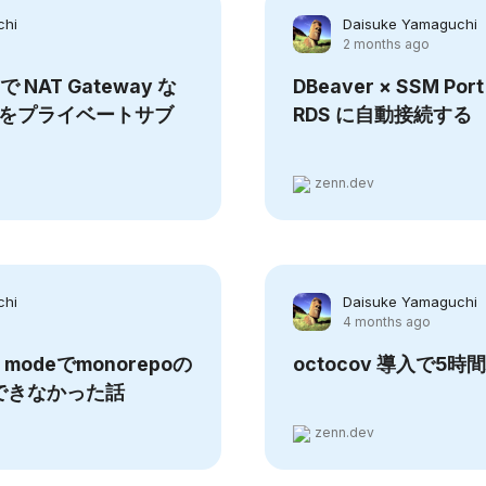
chi
Daisuke Yamaguchi
2 months ago
W で NAT Gateway な
DBeaver × SSM Port
ate をプライベートサブ
RDS に自動接続する
zenn.dev
chi
Daisuke Yamaguchi
4 months ago
al modeでmonorepoの
octocov 導入で5
できなかった話
zenn.dev