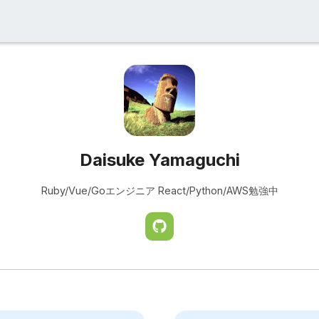
Daisuke Yamaguchi
Ruby/Vue/Goエンジニア React/Python/AWS勉強中