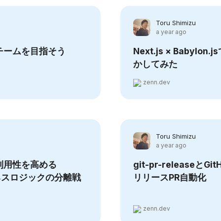
Toru Shimizu
a year ago
チームを目指そう
Next.js × Babyl
かしてみた
zenn.dev
Toru Shimizu
a year ago
利用性を高める
git-pr-releaseとGi
ジネスロジックの分離戦
リリースPR自動化
zenn.dev