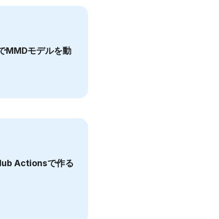
on.jsでMMDモデルを動
tHub Actionsで作る