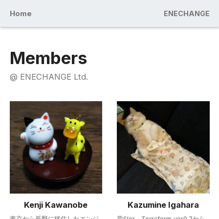
Home
ENECHANGE
Members
@
ENECHANGE Ltd.
Kenji Kawanobe
Kazumine Igahara
東京から長野に移住したエンジ
昔SIer。Terraform ver0.7から