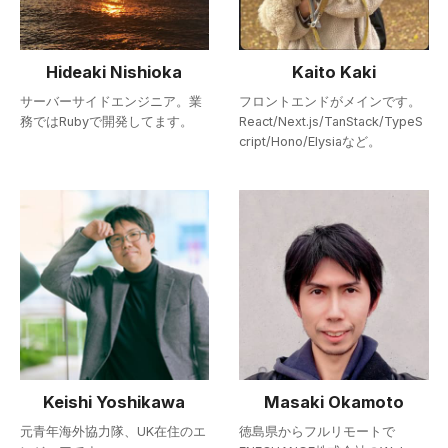
Hideaki Nishioka
Kaito Kaki
サーバーサイドエンジニア。業
フロントエンドがメインです。
務ではRubyで開発してます。
React/Next.js/TanStack/TypeS
cript/Hono/Elysiaなど。
Keishi Yoshikawa
Masaki Okamoto
元青年海外協力隊、UK在住のエ
徳島県からフルリモートで