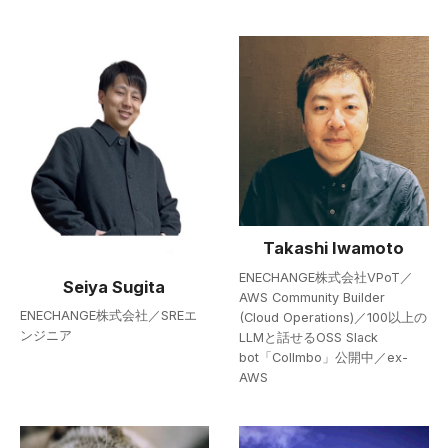
Takashi Iwamoto
ENECHANGE株式会社VPoT／
Seiya Sugita
AWS Community Builder
ENECHANGE株式会社／SREエ
(Cloud Operations)／100以上の
ンジニア
LLMと話せるOSS Slack
bot「Collmbo」公開中／ex-
AWS