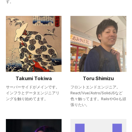
す。
Takumi Tokiwa
Toru Shimizu
サーバーサイドがメインです。
フロントエンドエンジニア。
インフラとデータエンジニアリ
React/Vue/Astro/SolidJSなど
ングを触り始めてます。
色々触ってます。RailsやGoも頑
張りたい。