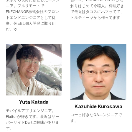
ニア。フルリモートで
触りはじめて今職人。料理好き
ENECHANGE株式会社のフロン
で最近はタコスにハマってて、
トエンドエンジニアとして従
トルティーヤから作ってます
事。休日は個人開発に取り組
む。🦒
Yuta Katada
Kazuhide Kurosawa
モバイルアプリエンジニア。
コーヒ好きなQAエンジニアで
Flutterが好きです。最近はサー
す。
バーサイドDartに興味がありま
す。