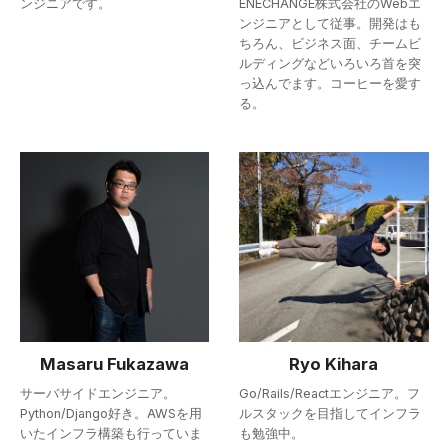
ンジニアです。
ENECHANGE株式会社のWebエ
ンジニアとして従事。開発はも
ちろん、ビジネス面、チームビ
ルディングなどいろいろ首を突
っ込んでます。コーヒーを愛す
る。
Masaru Fukazawa
Ryo Kihara
サーバサイドエンジニア。
Go/Rails/Reactエンジニア。フ
Python/Django好き。AWSを用
ルスタックを目指してインフラ
いたインフラ構築も行っていま
も勉強中。